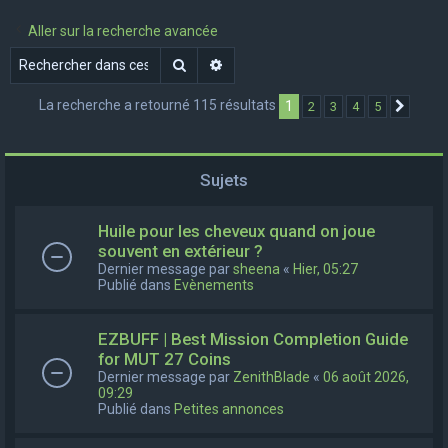
e
Aller sur la recherche avancée
r
Rechercher
Recherche avancée
c
h
La recherche a retourné 115 résultats
1
2
3
4
5
Suivan
e
r
Sujets
Huile pour les cheveux quand on joue
souvent en extérieur ?
Dernier message par
sheena
«
Hier, 05:27
Publié dans
Evènements
EZBUFF | Best Mission Completion Guide
for MUT 27 Coins
Dernier message par
ZenithBlade
«
06 août 2026,
09:29
Publié dans
Petites annonces