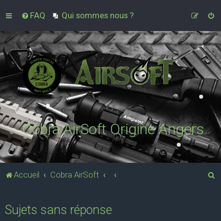
FAQ
Qui sommes nous ?
Cobra AirSoft Origine Angers
R
Accueil
Cobra AirSoft
e
c
Sujets sans réponse
h