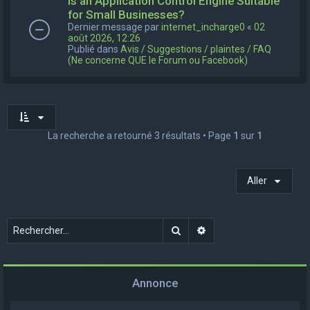
Is an Application Control Engine Suitable
for Small Businesses?
Dernier message par
internet_incharge0
«
02
août 2026, 12:26
Publié dans
Avis / Suggestions / plaintes / FAQ
(Ne concerne QUE le Forum ou Facebook)
La recherche a retourné 3 résultats • Page
1
sur
1
Aller
Rechercher
Recherche avancée
Annonce