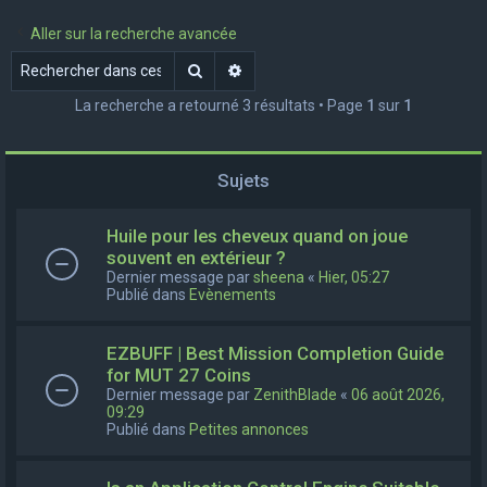
e
Aller sur la recherche avancée
r
Rechercher
Recherche avancée
c
La recherche a retourné 3 résultats • Page
1
sur
1
h
e
r
Sujets
Huile pour les cheveux quand on joue
souvent en extérieur ?
Dernier message par
sheena
«
Hier, 05:27
Publié dans
Evènements
EZBUFF | Best Mission Completion Guide
for MUT 27 Coins
Dernier message par
ZenithBlade
«
06 août 2026,
09:29
Publié dans
Petites annonces