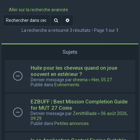
e
Aller sur la recherche avancée
r
Rechercher
Recherche avancée
c
La recherche a retourné 3 résultats • Page
1
sur
1
h
e
r
Sujets
Huile pour les cheveux quand on joue
souvent en extérieur ?
Dernier message par
sheena
«
Hier, 05:27
Publié dans
Evènements
EZBUFF | Best Mission Completion Guide
for MUT 27 Coins
Dernier message par
ZenithBlade
«
06 août 2026,
09:29
Publié dans
Petites annonces