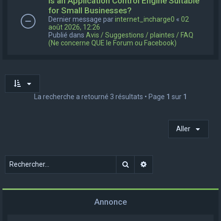
Is an Application Control Engine Suitable
for Small Businesses?
Dernier message par
internet_incharge0
«
02
août 2026, 12:26
Publié dans
Avis / Suggestions / plaintes / FAQ
(Ne concerne QUE le Forum ou Facebook)
La recherche a retourné 3 résultats • Page
1
sur
1
Aller
Rechercher
Recherche avancée
Annonce