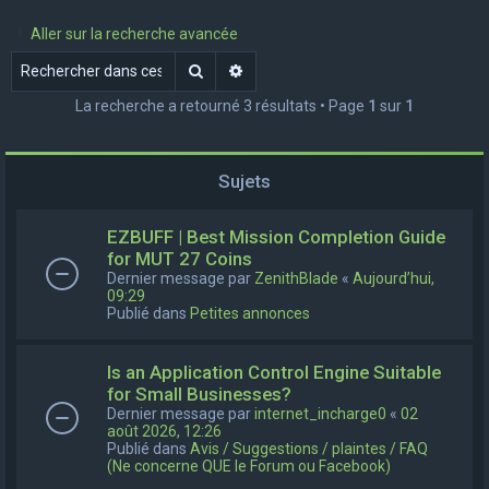
e
Aller sur la recherche avancée
r
Rechercher
Recherche avancée
c
La recherche a retourné 3 résultats • Page
1
sur
1
h
e
r
Sujets
EZBUFF | Best Mission Completion Guide
for MUT 27 Coins
Dernier message par
ZenithBlade
«
Aujourd’hui,
09:29
Publié dans
Petites annonces
Is an Application Control Engine Suitable
for Small Businesses?
Dernier message par
internet_incharge0
«
02
août 2026, 12:26
Publié dans
Avis / Suggestions / plaintes / FAQ
(Ne concerne QUE le Forum ou Facebook)