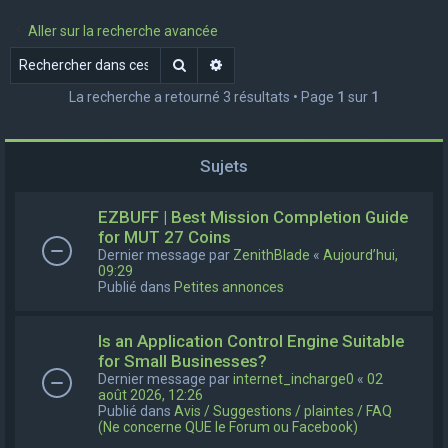
e
Aller sur la recherche avancée
r
Rechercher
Recherche avancée
c
La recherche a retourné 3 résultats • Page
1
sur
1
h
e
r
Sujets
EZBUFF | Best Mission Completion Guide
for MUT 27 Coins
Dernier message par
ZenithBlade
«
Aujourd’hui,
09:29
Publié dans
Petites annonces
Is an Application Control Engine Suitable
for Small Businesses?
Dernier message par
internet_incharge0
«
02
août 2026, 12:26
Publié dans
Avis / Suggestions / plaintes / FAQ
(Ne concerne QUE le Forum ou Facebook)