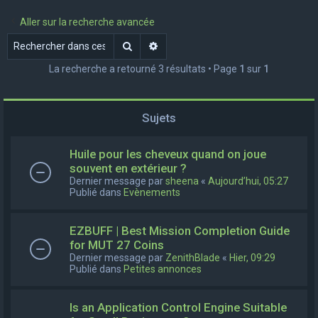
e
Aller sur la recherche avancée
r
Rechercher
Recherche avancée
c
La recherche a retourné 3 résultats • Page
1
sur
1
h
e
r
Sujets
Huile pour les cheveux quand on joue
souvent en extérieur ?
Dernier message par
sheena
«
Aujourd’hui, 05:27
Publié dans
Evènements
EZBUFF | Best Mission Completion Guide
for MUT 27 Coins
Dernier message par
ZenithBlade
«
Hier, 09:29
Publié dans
Petites annonces
Is an Application Control Engine Suitable