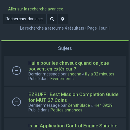
e
Aller sur la recherche avancée
r
Rechercher
Recherche avancée
c
La recherche a retourné 4 résultats • Page
1
sur
1
h
e
r
Sujets
Huile pour les cheveux quand on joue
souvent en extérieur ?
Dernier message par
sheena
«
il y a 32 minutes
Publié dans
Evènements
EZBUFF | Best Mission Completion Guide
for MUT 27 Coins
Dernier message par
ZenithBlade
«
Hier, 09:29
Publié dans
Petites annonces
Is an Application Control Engine Suitable