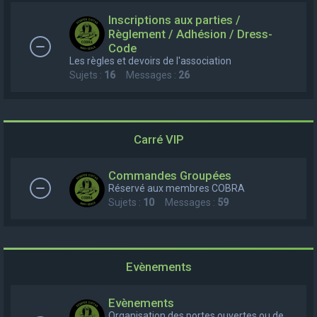
e
Inscriptions aux parties /
r
Règlement / Adhésion / Dress-
Code
c
Les règles et devoirs de l'association
h
Sujets :
16
Messages :
26
e
r
Carré VIP
Commandes Groupées
Réservé aux membres COBRA
Sujets :
10
Messages :
59
Evènements
Evènements
Organisation des portes ouvertes ou de