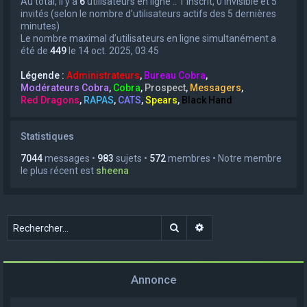
Au total, il y a
6
utilisateurs en ligne :: 1 inscrit, 0 invisible et 5
invités (selon le nombre d’utilisateurs actifs des 5 dernières
minutes)
Le nombre maximal d’utilisateurs en ligne simultanément a
été de
449
le 14 oct. 2025, 03:45
Légende :
Administrateurs
,
Bureau Cobra
,
Modérateurs Cobra
,
Cobra
,
Prospect
,
Messagers
,
Red Dragons
,
RAPAS
,
CATS
,
Spears
,
Black Hand
Statistiques
7044
messages •
983
sujets •
572
membres • Notre membre
le plus récent est
sheena
Rechercher
Recherche avancée
Annonce