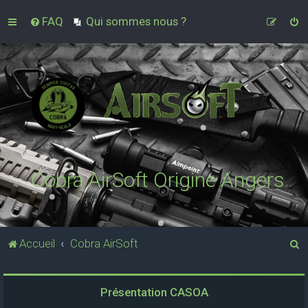
FAQ
Qui sommes nous ?
Cobra AirSoft Origine Angers
R
Accueil
Cobra AirSoft
e
c
Présentation CASOA
h