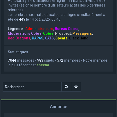
Au total, il y a
4
utilisateurs en ligne :: 1 inscrit, 0 invisible et 3
invités (selon le nombre d’utilisateurs actifs des 5 dernières
minutes)
Le nombre maximal d’utilisateurs en ligne simultanément a
été de
449
le 14 oct. 2025, 03:45
Légende :
Administrateurs
,
Bureau Cobra
,
Modérateurs Cobra
,
Cobra
,
Prospect
,
Messagers
,
Red Dragons
,
RAPAS
,
CATS
,
Spears
,
Black Hand
Statistiques
7044
messages •
983
sujets •
572
membres • Notre membre
le plus récent est
sheena
Rechercher
Recherche avancée
Annonce