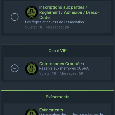
e
Inscriptions aux parties /
r
Règlement / Adhésion / Dress-
Code
c
Les règles et devoirs de l'association
h
Sujets :
16
Messages :
26
e
r
Carré VIP
Commandes Groupées
Réservé aux membres COBRA
Sujets :
10
Messages :
59
Evènements
Evènements
Organisation des portes ouvertes ou de