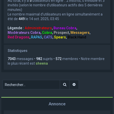
Au total, il y a
5
utilisateurs en ligne :: 2 inscrits, 0 invisible et 3
invités (selon le nombre d’utilisateurs actifs des 5 dernières
minutes)
Le nombre maximal d’utilisateurs en ligne simultanément a
été de
449
le 14 oct. 2025, 03:45
Légende :
Administrateurs
,
Bureau Cobra
,
Modérateurs Cobra
,
Cobra
,
Prospect
,
Messagers
,
Red Dragons
,
RAPAS
,
CATS
,
Spears
,
Black Hand
Statistiques
7043
messages •
982
sujets •
572
membres • Notre membre
le plus récent est
sheena
Rechercher
Recherche avancée
Annonce