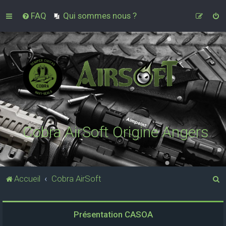
FAQ
Qui sommes nous ?
Cobra AirSoft Origine Angers
R
Accueil
Cobra AirSoft
e
c
Présentation CASOA
h