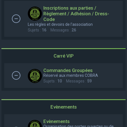
e
Inscriptions aux parties /
r
Règlement / Adhésion / Dress-
Code
c
Les règles et devoirs de l'association
h
Sujets :
16
Messages :
26
e
r
Carré VIP
Commandes Groupées
Réservé aux membres COBRA
Sujets :
10
Messages :
59
Evènements
Evènements
Organisation des portes ouvertes ou de