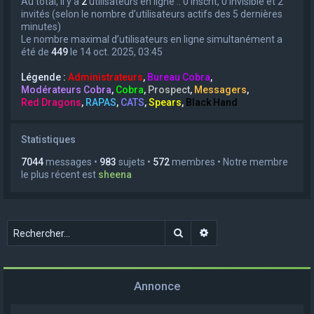
Au total, il y a
2
utilisateurs en ligne :: 0 inscrit, 0 invisible et 2
invités (selon le nombre d’utilisateurs actifs des 5 dernières
minutes)
Le nombre maximal d’utilisateurs en ligne simultanément a
été de
449
le 14 oct. 2025, 03:45
Légende :
Administrateurs
,
Bureau Cobra
,
Modérateurs Cobra
,
Cobra
,
Prospect
,
Messagers
,
Red Dragons
,
RAPAS
,
CATS
,
Spears
,
Black Hand
Statistiques
7044
messages •
983
sujets •
572
membres • Notre membre
le plus récent est
sheena
Rechercher
Recherche avancée
Annonce