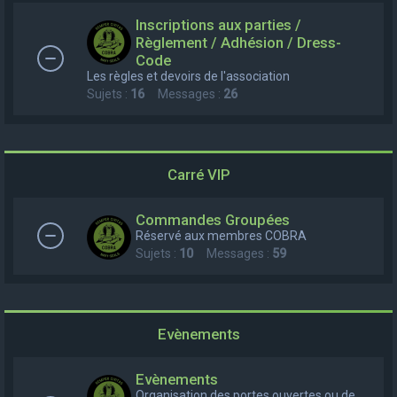
e
Inscriptions aux parties /
r
Règlement / Adhésion / Dress-
Code
c
Les règles et devoirs de l'association
h
Sujets :
16
Messages :
26
e
r
Carré VIP
Commandes Groupées
Réservé aux membres COBRA
Sujets :
10
Messages :
59
Evènements
Evènements
Organisation des portes ouvertes ou de