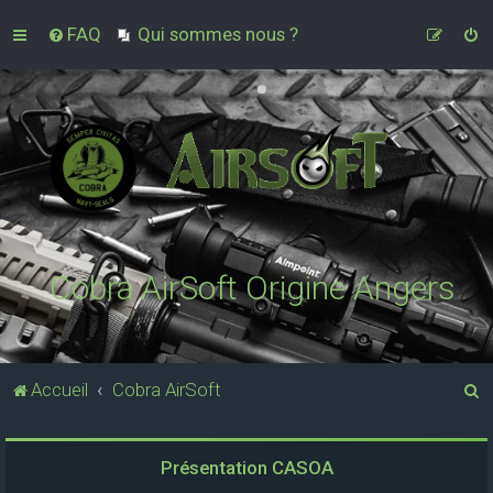
FAQ
Qui sommes nous ?
Cobra AirSoft Origine Angers
R
Accueil
Cobra AirSoft
e
c
Présentation CASOA
h