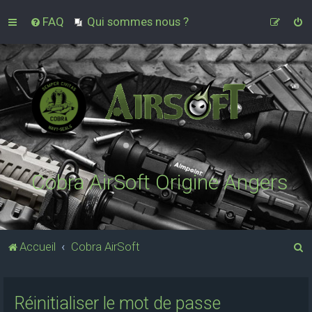
FAQ
Qui sommes nous ?
Cobra AirSoft Origine Angers
R
Accueil
Cobra AirSoft
e
c
Réinitialiser le mot de passe
h