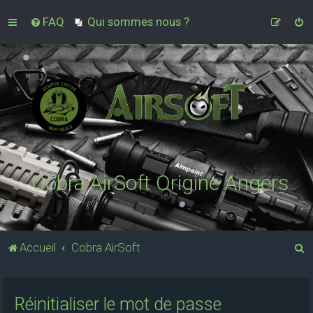
FAQ
Qui sommes nous ?
Cobra AirSoft Origine Angers
R
Accueil
Cobra AirSoft
e
c
Réinitialiser le mot de passe
h