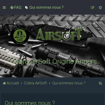
FAQ
Qui sommes nous ?
Cobra AirSoft Origine Angers
R
Accueil
Cobra AirSoft
Qui sommes nous ?
e
c
Qui sommes nous ?
h