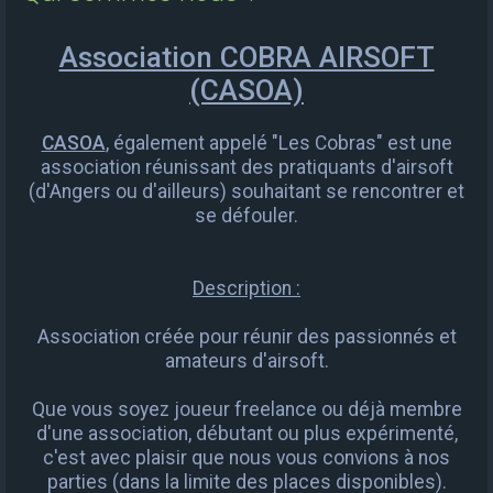
e
r
Association COBRA AIRSOFT
c
(CASOA)
h
e
CASOA
, également appelé "Les Cobras" est une
association réunissant des pratiquants d'airsoft
r
(d'Angers ou d'ailleurs) souhaitant se rencontrer et
se défouler.
Description :
Association créée pour réunir des passionnés et
amateurs d'airsoft.
Que vous soyez joueur freelance ou déjà membre
d'une association, débutant ou plus expérimenté,
c'est avec plaisir que nous vous convions à nos
parties (dans la limite des places disponibles).