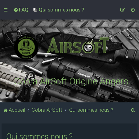
FAQ
Qui sommes nous ?
Cobra AirSoft Origine Angers
R
Accueil
Cobra AirSoft
Qui sommes nous ?
e
c
Qui sommes nous ?
h