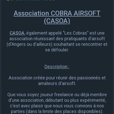
e
r
Association COBRA AIRSOFT
c
(CASOA)
h
e
CASOA
, également appelé "Les Cobras" est une
association réunissant des pratiquants d'airsoft
r
(d'Angers ou d'ailleurs) souhaitant se rencontrer et
se défouler.
Description :
Association créée pour réunir des passionnés et
amateurs d'airsoft.
Que vous soyez joueur freelance ou déjà membre
d'une association, débutant ou plus expérimenté,
c'est avec plaisir que nous vous convions à nos
parties (dans la limite des places disponibles).