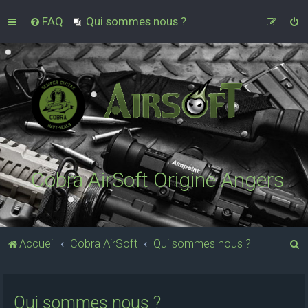
FAQ
Qui sommes nous ?
Cobra AirSoft Origine Angers
R
Accueil
Cobra AirSoft
Qui sommes nous ?
e
c
Qui sommes nous ?
h