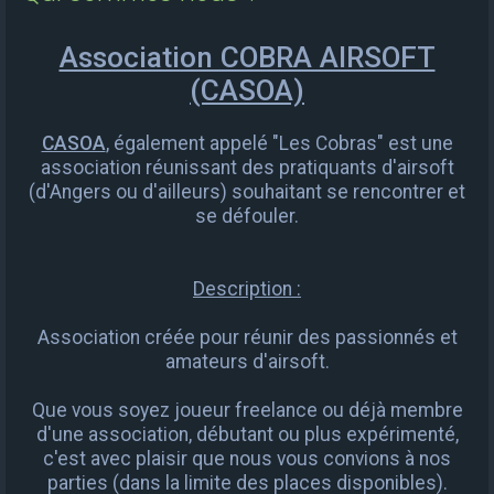
e
r
Association COBRA AIRSOFT
c
(CASOA)
h
e
CASOA
, également appelé "Les Cobras" est une
association réunissant des pratiquants d'airsoft
r
(d'Angers ou d'ailleurs) souhaitant se rencontrer et
se défouler.
Description :
Association créée pour réunir des passionnés et
amateurs d'airsoft.
Que vous soyez joueur freelance ou déjà membre
d'une association, débutant ou plus expérimenté,
c'est avec plaisir que nous vous convions à nos
parties (dans la limite des places disponibles).