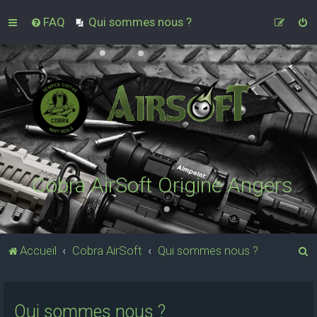
FAQ
Qui sommes nous ?
Cobra AirSoft Origine Angers
R
Accueil
Cobra AirSoft
Qui sommes nous ?
e
c
Qui sommes nous ?
h