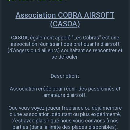
e
r
Association COBRA AIRSOFT
c
(CASOA)
h
e
CASOA
, également appelé "Les Cobras" est une
association réunissant des pratiquants d'airsoft
r
(d'Angers ou d'ailleurs) souhaitant se rencontrer et
se défouler.
Description :
Association créée pour réunir des passionnés et
amateurs d'airsoft.
Que vous soyez joueur freelance ou déjà membre
d'une association, débutant ou plus expérimenté,
c'est avec plaisir que nous vous convions à nos
parties (dans la limite des places disponibles).