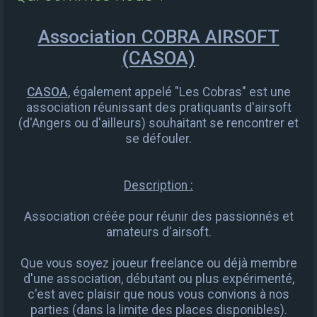
e
r
Association COBRA AIRSOFT
c
(CASOA)
h
e
CASOA
, également appelé "Les Cobras" est une
association réunissant des pratiquants d'airsoft
r
(d'Angers ou d'ailleurs) souhaitant se rencontrer et
se défouler.
Description :
Association créée pour réunir des passionnés et
amateurs d'airsoft.
Que vous soyez joueur freelance ou déjà membre
d'une association, débutant ou plus expérimenté,
c'est avec plaisir que nous vous convions à nos
parties (dans la limite des places disponibles).