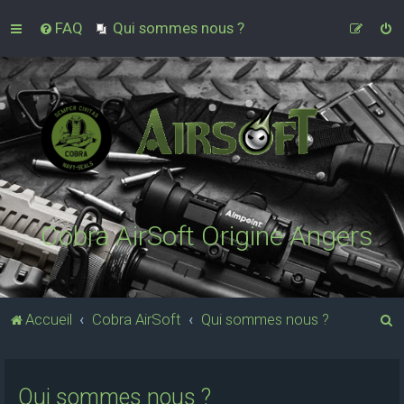
FAQ
Qui sommes nous ?
Cobra AirSoft Origine Angers
R
Accueil
Cobra AirSoft
Qui sommes nous ?
e
c
Qui sommes nous ?
h