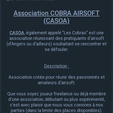
e
r
Association COBRA AIRSOFT
c
(CASOA)
h
e
CASOA
, également appelé "Les Cobras" est une
association réunissant des pratiquants d'airsoft
r
(d'Angers ou d'ailleurs) souhaitant se rencontrer et
se défouler.
Description :
Association créée pour réunir des passionnés et
amateurs d'airsoft.
Que vous soyez joueur freelance ou déjà membre
d'une association, débutant ou plus expérimenté,
c'est avec plaisir que nous vous convions à nos
parties (dans la limite des places disponibles).