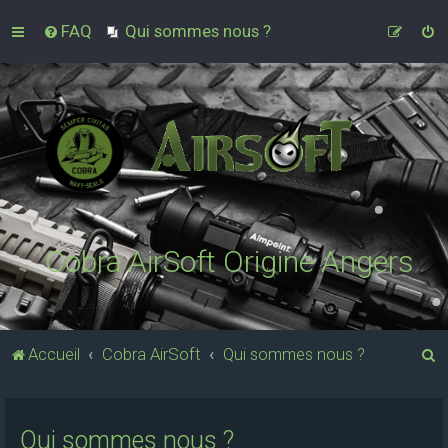
FAQ
Qui sommes nous ?
Cobra AirSoft Origine Angers
R
Accueil
Cobra AirSoft
Qui sommes nous ?
e
c
Qui sommes nous ?
h