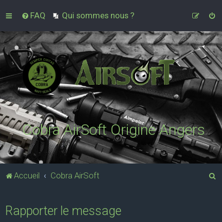
FAQ
Qui sommes nous ?
Cobra AirSoft Origine Angers
R
Accueil
Cobra AirSoft
e
c
Rapporter le message
h