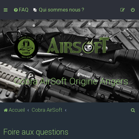
FAQ
Qui sommes nous ?
Cobra AirSoft Origine Angers
R
Accueil
Cobra AirSoft
e
c
Foire aux questions
h