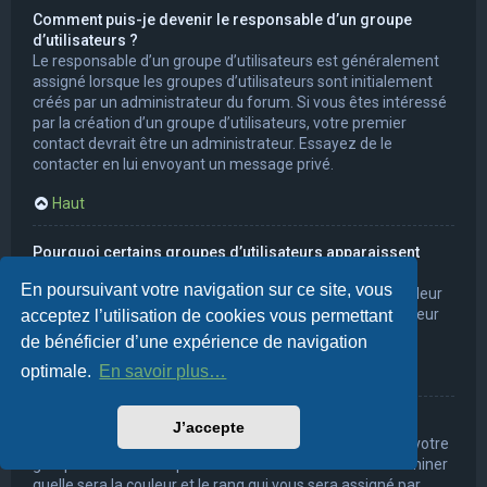
Comment puis-je devenir le responsable d’un groupe
d’utilisateurs ?
Le responsable d’un groupe d’utilisateurs est généralement
assigné lorsque les groupes d’utilisateurs sont initialement
créés par un administrateur du forum. Si vous êtes intéressé
par la création d’un groupe d’utilisateurs, votre premier
contact devrait être un administrateur. Essayez de le
contacter en lui envoyant un message privé.
Haut
Pourquoi certains groupes d’utilisateurs apparaissent
dans une couleur différente ?
En poursuivant votre navigation sur ce site, vous
Les administrateurs du forum peuvent assigner une couleur
aux membres d’un groupe d’utilisateurs afin de faciliter leur
acceptez l’utilisation de cookies vous permettant
identification.
de bénéficier d’une expérience de navigation
optimale.
En savoir plus…
Haut
Qu’est-ce qu’un « groupe d’utilisateurs par défaut » ?
J’accepte
Si vous êtes membre de plus d’un groupe d’utilisateurs, votre
groupe d’utilisateurs par défaut est utilisé afin de déterminer
quelle sera la couleur et le rang qui vous sera assigné par