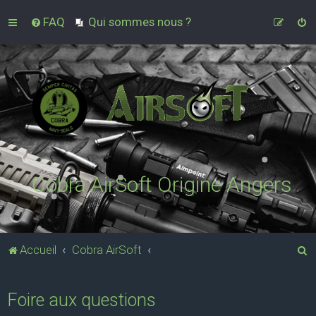
FAQ
Qui sommes nous ?
Cobra AirSoft Origine Angers
R
Accueil
Cobra AirSoft
e
c
Foire aux questions
h