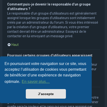
Comment puis-je devenir le responsable d’un groupe
d’utilisateurs ?
Le responsable d’un groupe d’utilisateurs est généralement
assigné lorsque les groupes d’utilisateurs sont initialement
créés par un administrateur du forum. Si vous êtes intéressé
par la création d’un groupe d’utilisateurs, votre premier
contact devrait être un administrateur. Essayez de le
contacter en lui envoyant un message privé.
Haut
Pourquoi certains groupes d’utilisateurs apparaissent
dans une couleur différente ?
En poursuivant votre navigation sur ce site, vous
Les administrateurs du forum peuvent assigner une couleur
aux membres d’un groupe d’utilisateurs afin de faciliter leur
acceptez l’utilisation de cookies vous permettant
identification.
de bénéficier d’une expérience de navigation
optimale.
En savoir plus…
Haut
Qu’est-ce qu’un « groupe d’utilisateurs par défaut » ?
J’accepte
Si vous êtes membre de plus d’un groupe d’utilisateurs, votre
groupe d’utilisateurs par défaut est utilisé afin de déterminer
quelle sera la couleur et le rang qui vous sera assigné par