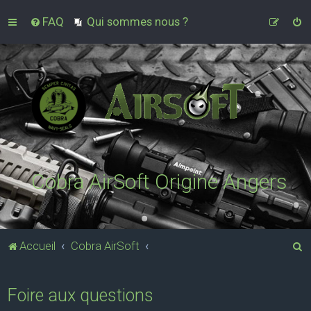
FAQ
Qui sommes nous ?
Cobra AirSoft Origine Angers
R
Accueil
Cobra AirSoft
e
c
Foire aux questions
h