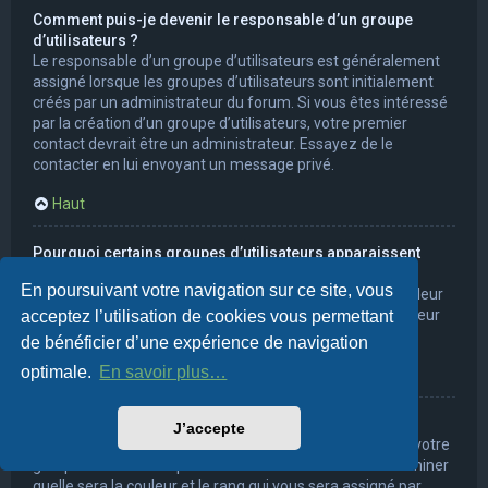
Comment puis-je devenir le responsable d’un groupe
d’utilisateurs ?
Le responsable d’un groupe d’utilisateurs est généralement
assigné lorsque les groupes d’utilisateurs sont initialement
créés par un administrateur du forum. Si vous êtes intéressé
par la création d’un groupe d’utilisateurs, votre premier
contact devrait être un administrateur. Essayez de le
contacter en lui envoyant un message privé.
Haut
Pourquoi certains groupes d’utilisateurs apparaissent
dans une couleur différente ?
En poursuivant votre navigation sur ce site, vous
Les administrateurs du forum peuvent assigner une couleur
aux membres d’un groupe d’utilisateurs afin de faciliter leur
acceptez l’utilisation de cookies vous permettant
identification.
de bénéficier d’une expérience de navigation
optimale.
En savoir plus…
Haut
Qu’est-ce qu’un « groupe d’utilisateurs par défaut » ?
J’accepte
Si vous êtes membre de plus d’un groupe d’utilisateurs, votre
groupe d’utilisateurs par défaut est utilisé afin de déterminer
quelle sera la couleur et le rang qui vous sera assigné par